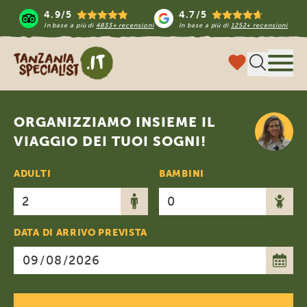
4.9/5
4.7/5
In base a più di
4833+ recensioni
In base a più di
1252+ recensioni
Tanzania Specialist
Menu
ORGANIZZIAMO INSIEME IL
VIAGGIO DEI TUOI SOGNI!
ADULTI
BAMBINI
DATA DI ARRIVO PREVISTA