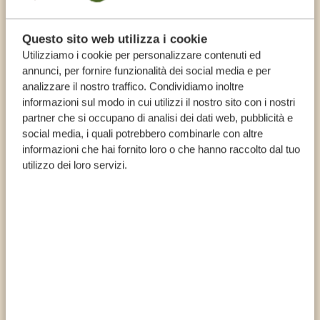
Specialist
si avvera! Consiglio vivamente di affidarvi
Esperienza e conoscenza
a Tanzania Specialist per il vostro safari! E
Questo sito web utilizza i cookie
Guide private professionali, comode jeep private,
Utilizziamo i cookie per personalizzare contenuti ed
chiedete di Jordan!
annunci, per fornire funzionalità dei social media e per
itinerari flessibili e la migliore esperienza cliente.
analizzare il nostro traffico. Condividiamo inoltre
Prepariamo il tuo viaggio in ogni minimo dettaglio, così
informazioni sul modo in cui utilizzi il nostro sito con i nostri
che a te non resti che una cosa da fare: godertelo.
partner che si occupano di analisi dei dati web, pubblicità e
social media, i quali potrebbero combinarle con altre
Senza stress né preoccupazioni. Scegli un viaggio
informazioni che hai fornito loro o che hanno raccolto dal tuo
indimenticabile con un servizio di qualità, per un
utilizzo dei loro servizi.
viaggio in Tanzania
che non dimenticherai mai.
100% specializzato in Tanzania
Safari privati, veicoli e guide dedicate per un
servizio di altissimo livello
Consulenti di viaggio che vivono in Tanzania
Garanzia di un'esperienza di safari straordinaria
Servizio personalizzato, dalla prenotazione