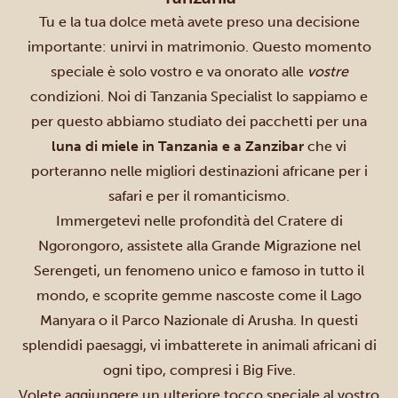
Tu e la tua dolce metà avete preso una decisione
importante: unirvi in matrimonio. Questo momento
speciale è solo vostro e va onorato alle
vostre
condizioni. Noi di Tanzania Specialist lo sappiamo e
per questo abbiamo studiato dei pacchetti per una
luna di miele in Tanzania e a Zanzibar
che vi
porteranno nelle migliori destinazioni africane per i
safari e per il romanticismo.
Immergetevi nelle profondità del
Cratere di
Ngorongoro
, assistete alla
Grande Migrazione
nel
Serengeti, un fenomeno unico e famoso in tutto il
mondo, e scoprite gemme nascoste come il
Lago
Manyara
o il
Parco Nazionale di Arusha
. In questi
splendidi paesaggi, vi imbatterete in animali africani di
ogni tipo, compresi i Big Five.
Volete aggiungere un ulteriore tocco speciale al vostro