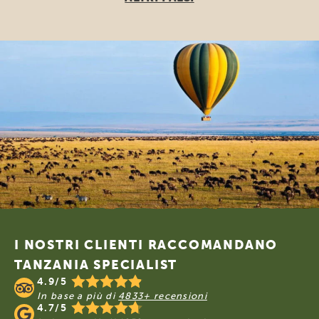
Footer
I NOSTRI CLIENTI RACCOMANDANO
TANZANIA SPECIALIST
4.9/5
In base a più di
4833+ recensioni
4.7/5