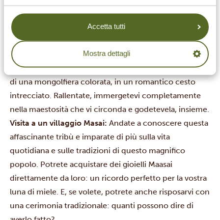
mentre ascoltate musica dal vivo e abbracciate la
vostra dolce metà.
Accetta tutti
Safari in mongolfiera:
Questo speciale safari offre
Mostra dettagli
un’osservazione della natura selvaggia della Tanzania
accessibile a pochi. Decollerete dolcemente a bordo
di una mongolfiera colorata, in un romantico cesto
intrecciato. Rallentate,
immergetevi completamente
nella maestosità che vi circonda e godetevela, insieme.
Visita a un villaggio Masai:
Andate a conoscere questa
affascinante tribù e imparate di più sulla vita
quotidiana e sulle tradizioni di questo magnifico
popolo. Potrete acquistare dei gioielli Maasai
direttamente da loro: un ricordo perfetto per la vostra
luna di miele. E, se volete, potrete anche risposarvi con
una cerimonia tradizionale: quanti possono dire di
averlo fatto?