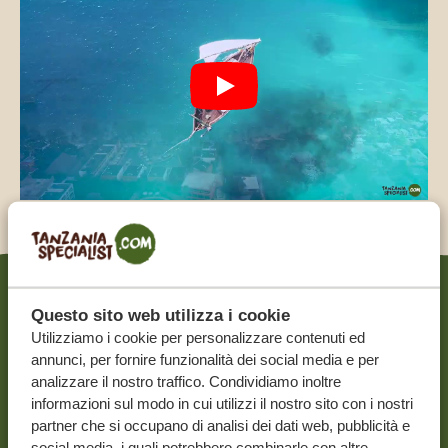
Safari e spiaggia: una
Questo sito web utilizza i cookie
Utilizziamo i cookie per personalizzare contenuti ed
combinazione perfetta
annunci, per fornire funzionalità dei social media e per
analizzare il nostro traffico. Condividiamo inoltre
informazioni sul modo in cui utilizzi il nostro sito con i nostri
Quando trascorrete la vostra
luna di miele in Tanzania,
partner che si occupano di analisi dei dati web, pubblicità e
Zanzibar
o un’altra isola paradisiaca dovrebbero essere