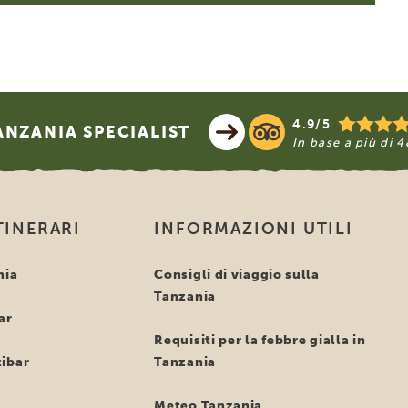
4.9/5
NZANIA SPECIALIST
In base a più di
4
TINERARI
INFORMAZIONI UTILI
nia
Consigli di viaggio sulla
Tanzania
ar
Requisiti per la febbre gialla in
ibar
Tanzania
Meteo Tanzania