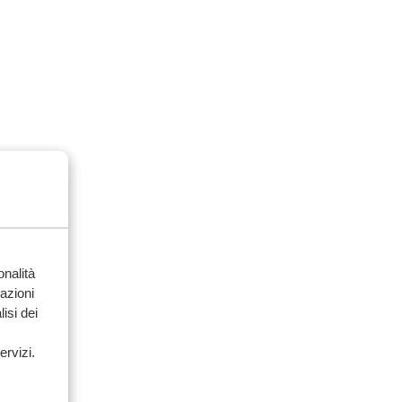
onalità
mazioni
isi dei
ervizi.