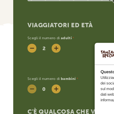
VIAGGIATORI ED ETÀ
Scegli il numero di
adulti
*
Questo
Utilizzi
Scegli il numero di
bambini
*
dei soci
sul modo
dati web
informaz
C'È QUALCOSA CHE VUOI F