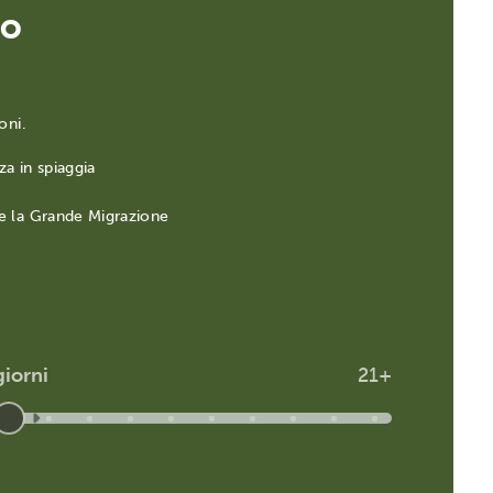
IO
oni.
a in spiaggia
e la Grande Migrazione
giorni
21+