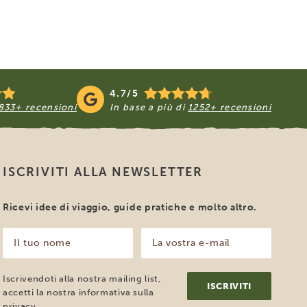
4.7/5
833+ recensioni
In base a più di
1252+ recensioni
ISCRIVITI ALLA NEWSLETTER
Ricevi idee di viaggio, guide pratiche e molto altro.
Il
La
tuo
vostra
nome
e-
mail
(Obbligatorio)
Iscrivendoti alla nostra mailing list,
(Obbligatorio)
accetti la nostra informativa sulla
privacy
.