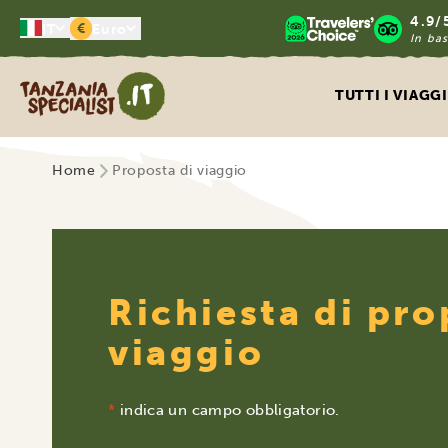
4.9/
€
IT
Euro
In bas
Tanzania Specialist
TUTTI I VIAGGI
Home
Proposta di viaggio
Richiesta di pro
viaggio
*
indica un campo obbligatorio.