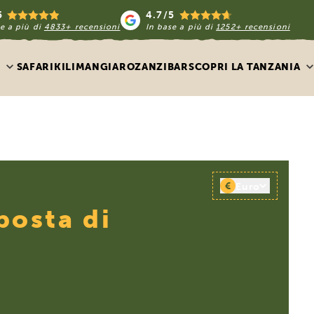
5
4.7/5
e a più di
4833+ recensioni
In base a più di
1252+ recensioni
SAFARI
KILIMANGIARO
ZANZIBAR
SCOPRI LA TANZANIA
€
Euro
posta di