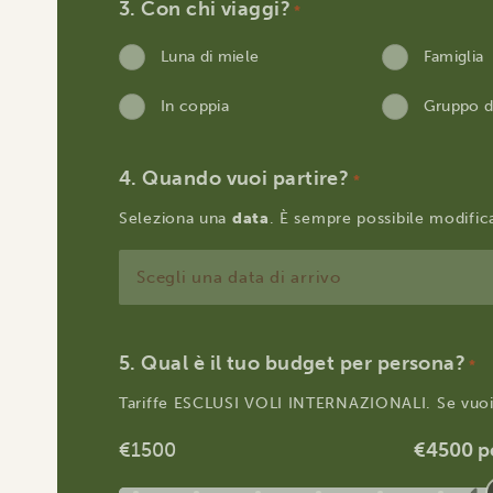
Con chi viaggi?
*
Luna di miele
Famiglia
In coppia
Gruppo d
Quando vuoi partire?
*
Seleziona una
data
. È sempre possibile modifica
GG
slash
MM
Qual è il tuo budget per persona?
*
slash
Tariffe ESCLUSI VOLI INTERNAZIONALI. Se vuoi,
AAAA
€1500
€4500 p