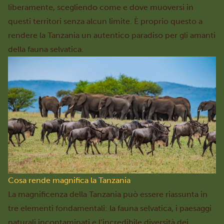
liberamente, scegliendo come e dove muoversi in
questi territori senza alcun limite. È proprio questo a
rendere la Tanzania un autentico paradiso per gli amanti
della fauna selvatica.
Cosa rende magnifica la Tanzania
La magnificenza della Tanzania può essere riassunta in
tre elementi fondamentali: la fauna selvatica, i paesaggi
naturali incontaminati e l’incredibile diversità dei