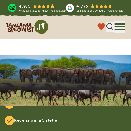
4.9/5
4.7/5
In base a più di
4833+ recensioni
In base a più di
1252+ recensioni
Tanzania Specialist
Menu
SCOPRI LA TANZANIA
Viaggi al 100% su misura
Recensioni a 5 stelle