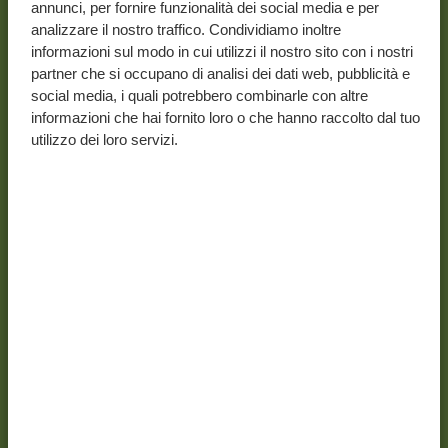
annunci, per fornire funzionalità dei social media e per
tu scelga di partire, non mancheranno momenti di
analizzare il nostro traffico. Condividiamo inoltre
autentica meraviglia.
informazioni sul modo in cui utilizzi il nostro sito con i nostri
Il viaggio prosegue poi verso lodge di alto livello, situati
partner che si occupano di analisi dei dati web, pubblicità e
social media, i quali potrebbero combinarle con altre
in posizioni panoramiche con viste mozzafiato, come il
informazioni che hai fornito loro o che hanno raccolto dal tuo
Manyara Best View Lodge di Arusha. Questi rifugi
utilizzo dei loro servizi.
esclusivi offrono l’ambiente ideale per rilassarti e
condividere momenti speciali con le persone che ami.
La tua vacanza da sogno in Tanzania continua con la
scoperta dell’iconico
Cratere di Ngorongoro
, una delle
aree a maggiore densità di biodiversità al mondo. Qui
potrai osservare la coesistenza armoniosa di tantissimi
animali diversi nei loro habitat naturali. Meno
conosciuto ma altrettanto incredibile, il
Parco
Nazionale del Tarangire
offre tantissimi incontri con la
fauna selvatica. Con Tanzania Specialist ti aspetta un
viaggio indimenticabile, fatto di paesaggi mozzafiato,