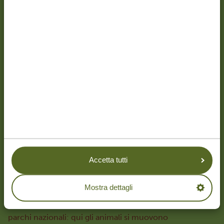
una fauna unica al mondo e
alloggi di lusso
.
Falsi miti sulla Tanzania
Uno dei falsi miti più comuni sulla Tanzania riguarda la
Grande Migrazione degli gnu. Molti credono che sia un
evento stagionale, limitato a pochi mesi all’anno. In
realtà, questo straordinario spettacolo naturale si svolge
tutto l’anno. I diversi ecosistemi della Tanzania offrono
continue opportunità di assistere a questo viaggio
epico, dall’attraversamento dei fiumi all’emozionante
stagione delle nascite.
Ma la bellezza della Tanzania va ben oltre la migrazione.
Accetta tutti
A renderla davvero unica è la vastità della sua natura
incontaminata e la varietà dei suoi paesaggi: pianure di
Mostra dettagli
savana, foreste pluviali, boscaglie, montagne e vulcani.
Un elemento fondamentale è l’assenza di recinzioni tra i
parchi nazionali: qui gli animali si muovono