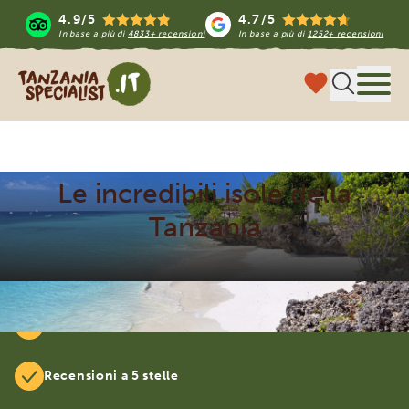
4.9/5
4.7/5
In base a più di
4833+ recensioni
In base a più di
1252+ recensioni
Tanzania Specialist
Menu
Le incredibili isole della
Tanzania
Viaggi al 100% su misura
Recensioni a 5 stelle