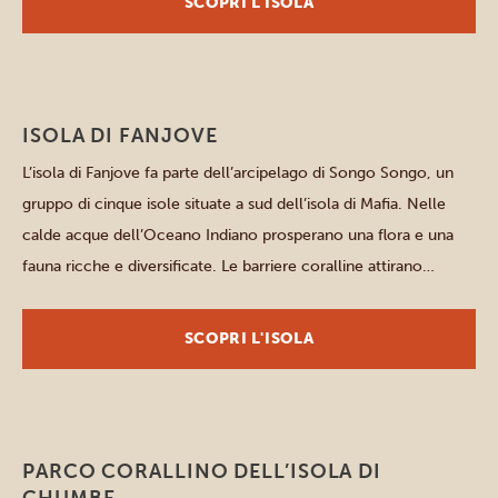
SCOPRI L'ISOLA
ISOLA DI FANJOVE
L’isola di Fanjove fa parte dell’arcipelago di Songo Songo, un
gruppo di cinque isole situate a sud dell’isola di Mafia. Nelle
calde acque dell’Oceano Indiano prosperano una flora e una
fauna ricche e diversificate. Le barriere coralline attirano
numerose tartarughe marine, che depongono le uova sull’isola
tra aprile e luglio. In alcune giornate è possibile […]
SCOPRI L'ISOLA
PARCO CORALLINO DELL’ISOLA DI