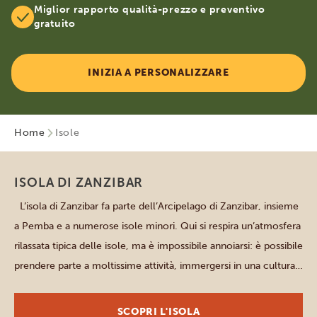
Miglior rapporto qualità-prezzo e preventivo
gratuito
INIZIA A PERSONALIZZARE
Home
Isole
ISOLA DI ZANZIBAR
L’isola di Zanzibar fa parte dell’Arcipelago di Zanzibar, insieme
a Pemba e a numerose isole minori. Qui si respira un’atmosfera
rilassata tipica delle isole, ma è impossibile annoiarsi: è possibile
prendere parte a moltissime attività, immergersi in una cultura
ricca e variegata e scoprire una storia antica e affascinante.
Puoi partecipare a una visita […]
SCOPRI L'ISOLA