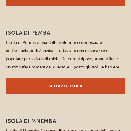
ISOLA DI PEMBA
L’isola di Pemba è una delle isole meno conosciute
dell’arcipelago di Zanzibar. Tuttavia, è una destinazione
popolare per la luna di miele. Se cerchi riposo, tranquillità e
un’atmosfera romantica, questo è il posto giusto! Le barriere
coralline che circondano l’intera isola offrono uno scenario
straordinario per snorkeling e immersioni. Il canale di Pemba
SCOPRI L'ISOLA
ospita una […]
ISOLA DI MNEMBA
L’Isola di Mnemba è un paradiso tropicale al largo della costa