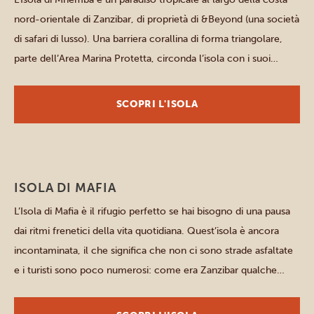
nord-orientale di Zanzibar, di proprietà di &Beyond (una società
di safari di lusso). Una barriera corallina di forma triangolare,
parte dell’Area Marina Protetta, circonda l’isola con i suoi
splendidi siti di immersione, coralli, pesci variopinti e viste
mozzafiato sull’oceano. Le nostre opzioni per soggiornare […]
SCOPRI L'ISOLA
ISOLA DI MAFIA
L’Isola di Mafia è il rifugio perfetto se hai bisogno di una pausa
dai ritmi frenetici della vita quotidiana. Quest’isola è ancora
incontaminata, il che significa che non ci sono strade asfaltate
e i turisti sono poco numerosi: come era Zanzibar qualche
decennio fa. L’atmosfera è tranquilla e gli isolani sono molto
cordiali. Mafia fa […]