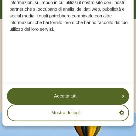
informazioni sul modo in cui utilizzi il nostro sito con i nostri
partner che si occupano di analisi dei dati web, pubblicità e
social media, i quali potrebbero combinarle con altre
informazioni che hai fornito loro o che hanno raccolto dal tuo
utilizzo dei loro servizi.
Chiama un esperto
I NOSTRI SPECIALISTI SONO QUI PER TE
IT:
+39 0282955597
ALTRI PAESI
Accetta tutti
Mostra dettagli