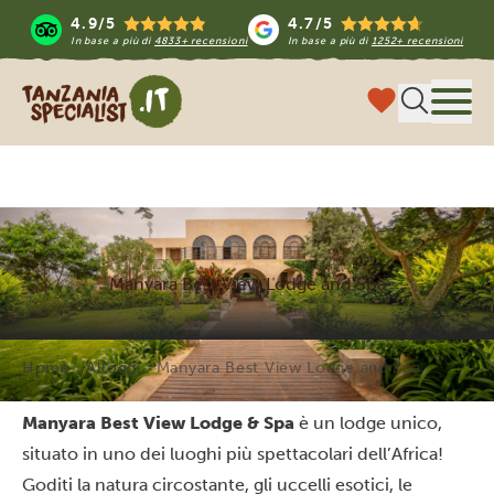
4.9/5
4.7/5
In base a più di
4833+ recensioni
In base a più di
1252+ recensioni
Tanzania Specialist
Menu
Manyara Best View Lodge and Spa
Home
Alloggi
Manyara Best View Lodge and Spa
Manyara Best View Lodge & Spa
è un lodge unico,
situato in uno dei luoghi più spettacolari dell’Africa
!
Goditi la natura circostante, gli uccelli esotici, le