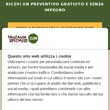
RICEVI UN PREVENTIVO GRATUITO E SENZA
IMPEGNO
INIZIA A PIANIFICARE IL VIAGGIO DEI TUOI
SOGNI
Questo sito web utilizza i cookie
Utilizziamo i cookie per personalizzare contenuti ed
Chiama un esperto
annunci, per fornire funzionalità dei social media e per
analizzare il nostro traffico. Condividiamo inoltre
I NOSTRI SPECIALISTI SONO QUI PER TE
informazioni sul modo in cui utilizzi il nostro sito con i nostri
partner che si occupano di analisi dei dati web, pubblicità e
social media, i quali potrebbero combinarle con altre
informazioni che hai fornito loro o che hanno raccolto dal tuo
IT:
+39 0282955597
utilizzo dei loro servizi.