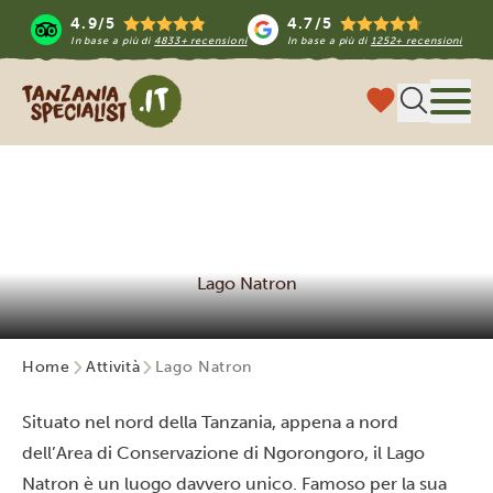
4.9/5
4.7/5
In base a più di
4833+ recensioni
In base a più di
1252+ recensioni
Tanzania Specialist
Menu
Lago Natron
Home
Attività
Lago Natron
Situato nel nord della Tanzania, appena a nord
dell’Area di Conservazione di Ngorongoro, il Lago
Natron è un luogo davvero unico. Famoso per la sua