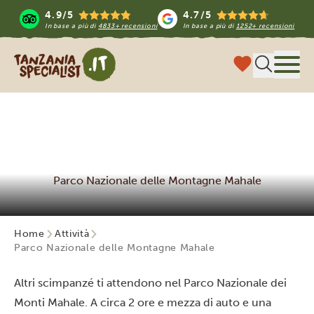
4.9/5
4.7/5
In base a più di
4833+ recensioni
In base a più di
1252+ recensioni
Tanzania Specialist
Menu
Parco Nazionale delle Montagne Mahale
Home
Attività
Parco Nazionale delle Montagne Mahale
Altri scimpanzé ti attendono nel Parco Nazionale dei
Monti Mahale. A circa 2 ore e mezza di auto e una