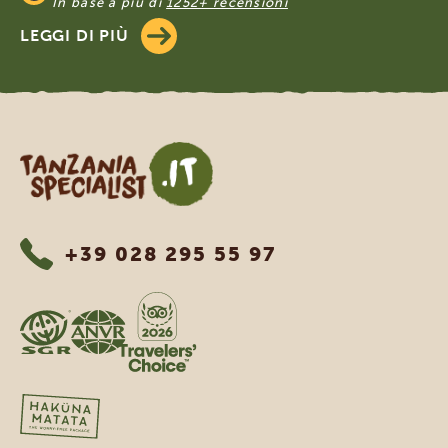
In base a più di
1252+ recensioni
LEGGI DI PIÙ
Tanzania Specialist
+39 028 295 55 97