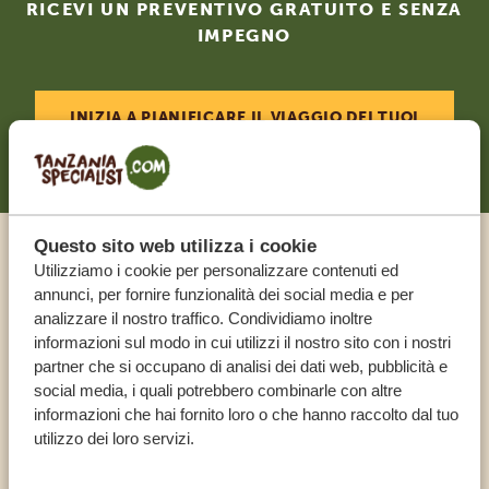
RICEVI UN PREVENTIVO GRATUITO E SENZA
IMPEGNO
INIZIA A PIANIFICARE IL VIAGGIO DEI TUOI
SOGNI
Questo sito web utilizza i cookie
Chiama un esperto
Utilizziamo i cookie per personalizzare contenuti ed
annunci, per fornire funzionalità dei social media e per
analizzare il nostro traffico. Condividiamo inoltre
I NOSTRI SPECIALISTI SONO QUI PER TE
informazioni sul modo in cui utilizzi il nostro sito con i nostri
partner che si occupano di analisi dei dati web, pubblicità e
social media, i quali potrebbero combinarle con altre
informazioni che hai fornito loro o che hanno raccolto dal tuo
IT:
+39 0282955597
utilizzo dei loro servizi.
ALTRI PAESI