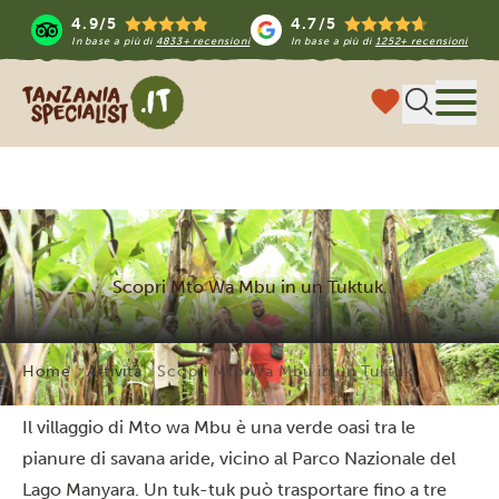
4.9/5
4.7/5
In base a più di
4833+ recensioni
In base a più di
1252+ recensioni
Tanzania Specialist
Menu
Scopri Mto Wa Mbu in un Tuktuk.
Home
Attività
Scopri Mto Wa Mbu in un Tuktuk.
Il villaggio di Mto wa Mbu è una verde oasi tra le
pianure di savana aride, vicino al Parco Nazionale del
Lago Manyara. Un tuk-tuk può trasportare fino a tre