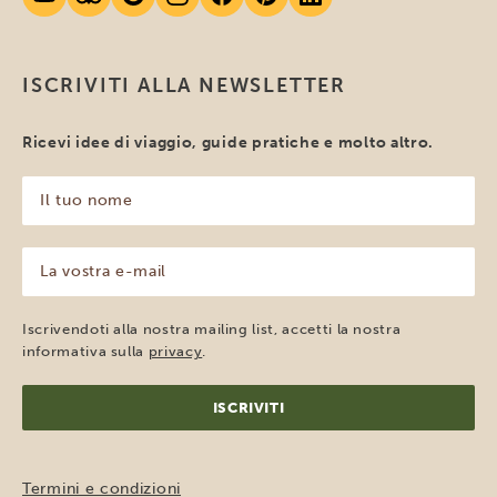
ISCRIVITI ALLA NEWSLETTER
Ricevi idee di viaggio, guide pratiche e molto altro.
Il
tuo
nome
(Obbligatorio)
La
vostra
e-
mail
Iscrivendoti alla nostra mailing list, accetti la nostra
(Obbligatorio)
informativa sulla
privacy
.
Termini e condizioni