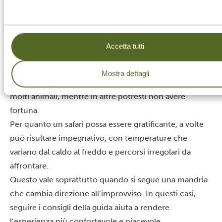
giusta attenzione.
Di seguito trovi alcuni consigli per vivere la migliore
esperienza possibile.
Accetta tutti
Sii paziente durante i safari
Durante questo tipo di esperienza ci sono molti fattori
Mostra dettagli
imprevedibili, quindi in alcune uscite potresti avvistare
molti animali, mentre in altre potresti non avere
fortuna.
Per quanto un safari possa essere gratificante, a volte
può risultare impegnativo, con temperature che
variano dal caldo al freddo e percorsi irregolari da
affrontare.
Questo vale soprattutto quando si segue una mandria
che cambia direzione all’improvviso. In questi casi,
seguire i consigli della guida aiuta a rendere
l’esperienza più confortevole e piacevole.