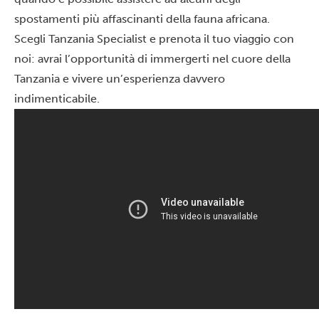
spostamenti più affascinanti della fauna africana.
Scegli Tanzania Specialist e
prenota il tuo viaggio
con
noi: avrai l’opportunità di immergerti nel cuore della
Tanzania e vivere un’esperienza davvero
indimenticabile.