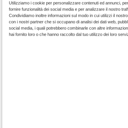
Utilizziamo i cookie per personalizzare contenuti ed annunci, pe
fornire funzionalità dei social media e per analizzare il nostro traf
Condividiamo inoltre informazioni sul modo in cui utilizzi il nostro
con i nostri partner che si occupano di analisi dei dati web, pubbli
social media, i quali potrebbero combinarle con altre informazion
hai fornito loro o che hanno raccolto dal tuo utilizzo dei loro serviz
10. Lodge Mwiba
Il lodge Mwiba si trova accanto a una gola rocciosa
lungo il fiume Arugusinyai, all’interno di una vasta
riserva naturale che confina con il Serengeti
meridionale.
Tra i servizi disponibili ci sono una spa, una palestra,
una boutique, una biblioteca e la possibilità di vivere
un’esperienza di fly-camping, una forma di campeggio
essenziale e temporaneo, completamente immersa