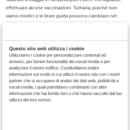
effettuare alcune vaccinazioni. Tuttavia, poiché non
siamo medici e le linee guida possono cambiare nel
corso dell’anno, ti raccomandiamo di consultare con
largo anticipo il tuo medico o l’ASL di riferimento per
ricevere informazioni aggiornate sulle vaccinazioni
eventualmente necessarie.
Questo sito web utilizza i cookie
Utilizziamo i cookie per personalizzare contenuti ed
E il vaccino contro la febbre gialla?
annunci, per fornire funzionalità dei social media e per
Le informazioni sul vaccino contro la febbre gialla
analizzare il nostro traffico. Condividiamo inoltre
possono creare confusione. Di seguito ti spieghiamo
informazioni sul modo in cui utilizzi il nostro sito con i nostri
partner che si occupano di analisi dei dati web, pubblicità e
con chiarezza cosa è richiesto per l’ingresso in
social media, i quali potrebbero combinarle con altre
Tanzania.
informazioni che hai fornito loro o che hanno raccolto dal tuo
utilizzo dei loro servizi.