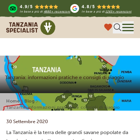
4.9/5
4.8/5
In base a più di
4880+ recensioni
In base a più di
1265+ recensioni
Tanzania Specialist
Menu
Tanzania: informazioni pratiche e consigli di viaggio
Home
Blog
Tanzania: informazioni pratiche e consigli di viaggio
30 Settembre 2020
La Tanzania è la terra delle grandi savane popolate da