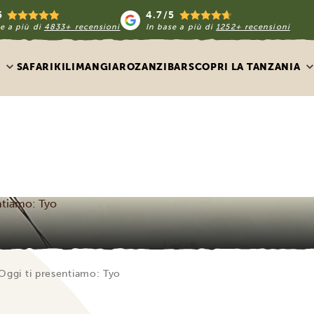
5
4.7/5
e a più di
4833+ recensioni
In base a più di
1252+ recensioni
SAFARI
KILIMANGIARO
ZANZIBAR
SCOPRI LA TANZANIA
entiamo: Tyo
 Oggi ti presentiamo: Tyo