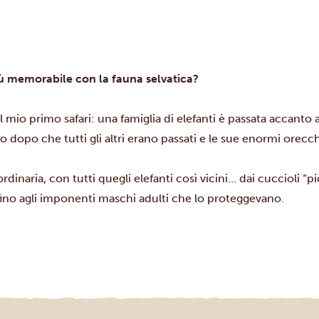
più memorabile con la fauna selvatica?
 mio primo safari: una famiglia di elefanti è passata accanto a
o dopo che tutti gli altri erano passati e le sue enormi orecch
rdinaria, con tutti quegli elefanti così vicini… dai cuccioli “
fino agli imponenti maschi adulti che lo proteggevano.