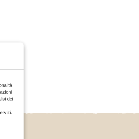
onalità
mazioni
isi dei
ervizi.