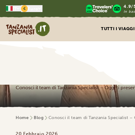
4.9/
€
IT
Euro
In bas
Tanzania Specialist
TUTTI I VIAGGI
Conosci il team di Tanzania Specialist – Oggi ti pres
Home
Blog
Conosci il team di Tanzania Specialist –
20 Febbraio 2026