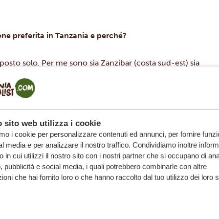
ione preferita in Tanzania e perché?
posto solo. Per me sono sia Zanzibar (costa sud-est) sia
meglio di entrambi i mondi: da un lato spiagge meravigliose,
altro aria fresca di montagna e panorami spettacolari. Inoltre,
nza per i safari nel nord, con splendide cascate e una natura
 sito web utilizza i cookie
amo i cookie per personalizzare contenuti ed annunci, per fornire funzi
al media e per analizzare il nostro traffico. Condividiamo inoltre infor
 in cui utilizzi il nostro sito con i nostri partner che si occupano di anal
, pubblicità e social media, i quali potrebbero combinarle con altre
ioni che hai fornito loro o che hanno raccolto dal tuo utilizzo dei loro s