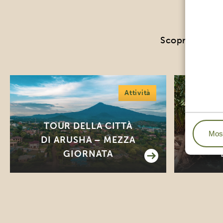
LE 
Scoprire la cul
Attività
TOUR DELLA CITTÀ
Most
DI ARUSHA – MEZZA
SO
GIORNATA