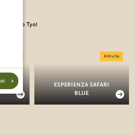
 TYO
ita secondo Tyo!
Attività
Attività
tti
CINA
ESPERIENZA SAFARI
BLUE