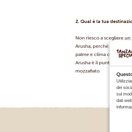
2. Qual è la tua destinaz
Non riesco a scegliere un 
Arusha, perché offrono il 
palme e clima caldo, dall’
Arusha è il punto di parte
mozzafiato.
Questo
Utilizzi
dei soci
sul modo
dati web
informaz