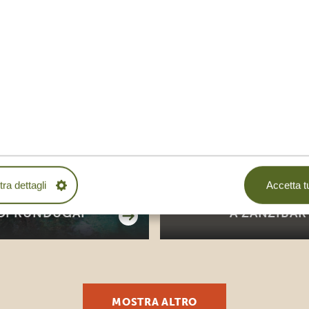
ATTIVITÀ PREFERITE DI
tura, la natura e il cibo delizioso: i piaceri della v
Attività
ra dettagli
Accetta tu
RGENTI TERMALI
LEZIONE DI CU
DI RUNDUGAI
A ZANZIBAR
MOSTRA ALTRO