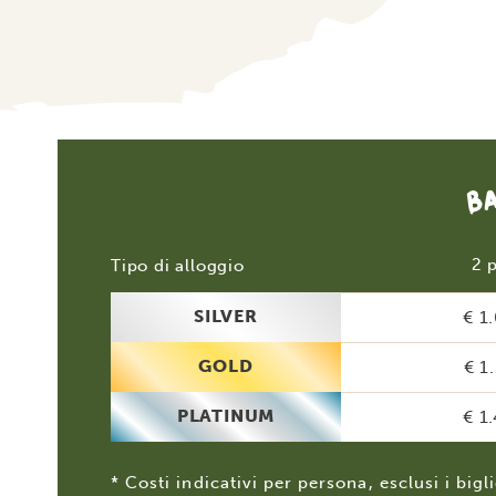
B
2 
Tipo di alloggio
SILVER
€ 1
GOLD
€ 1
PLATINUM
€ 1
* Costi indicativi per persona, esclusi i bigli