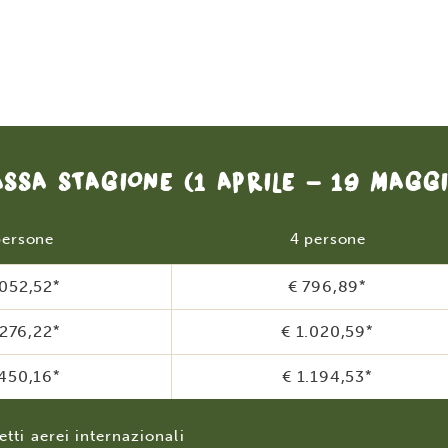
ASSA STAGIONE
(1 APRILE - 19 MAGG
persone
4 persone
.052,52
*
€ 796,89
*
.276,22
*
€ 1.020,59
*
.450,16
*
€ 1.194,53
*
etti aerei internazionali