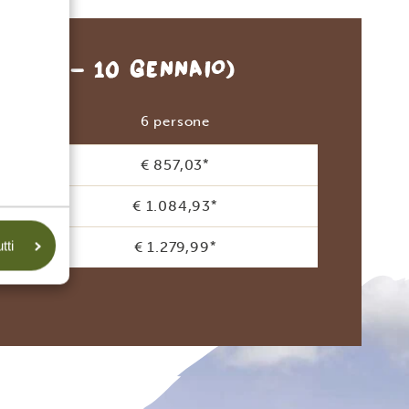
EMBRE - 10 GENNAIO)
6 persone
€ 857,03
*
€ 1.084,93
*
tti
€ 1.279,99
*