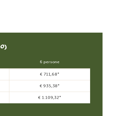
IO)
6 persone
€ 711,68
*
€ 935,38
*
€ 1.109,32
*