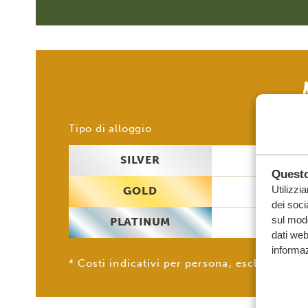
2 
Tipo di alloggio
SILVER
€ 1
Questo
Utilizzi
GOLD
€ 1
dei soci
sul modo
PLATINUM
€ 1
dati web
informaz
* Costi indicativi per persona, esclusi i bigli