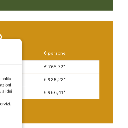
)
6 persone
€ 765,72
*
onalità
€ 928,22
*
mazioni
isi dei
€ 966,41
*
ervizi.