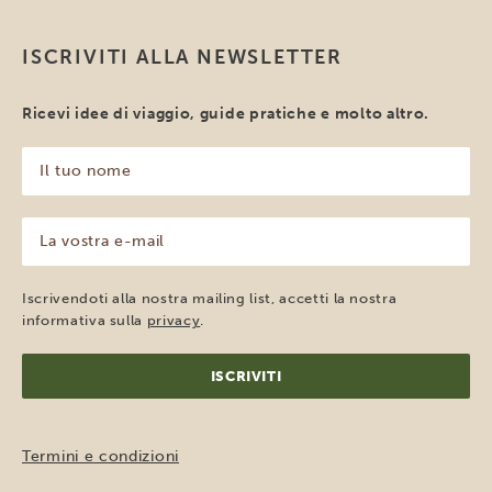
ISCRIVITI ALLA NEWSLETTER
Ricevi idee di viaggio, guide pratiche e molto altro.
Il
tuo
nome
(Obbligatorio)
La
vostra
e-
mail
Iscrivendoti alla nostra mailing list, accetti la nostra
(Obbligatorio)
informativa sulla
privacy
.
Termini e condizioni