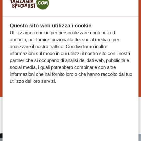
TANZANIA SPECIALIST
Con Tanzania Specialist puoi pianificare il tuo
viaggio in base alle tue preferenze ed esigenze. I
Questo sito web utilizza i cookie
nostri itinerari sono personalizzabili al 100% e i
Utilizziamo i cookie per personalizzare contenuti ed
annunci, per fornire funzionalità dei social media e per
nostri esperti ti aiuteranno a pianificare il viaggio
analizzare il nostro traffico. Condividiamo inoltre
perfetto per te.
informazioni sul modo in cui utilizzi il nostro sito con i nostri
partner che si occupano di analisi dei dati web, pubblicità e
social media, i quali potrebbero combinarle con altre
informazioni che hai fornito loro o che hanno raccolto dal tuo
RICHIEDI SUBITO QUESTO VIAGGIO
utilizzo dei loro servizi.