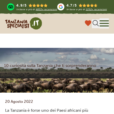
4.9/5
4.7/5
In base a più di
4833+ recensioni
In base a più di
1252+ recensioni
Tanzania Specialist
Menu
10 curiosità sulla Tanzania che ti sorprenderanno
Home
Blog
10 curiosità sulla Tanzania che ti sorprenderanno
20 Agosto 2022
La Tanzania è forse uno dei Paesi africani più