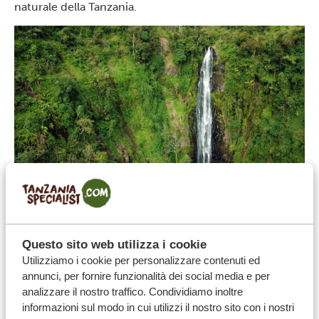
naturale della Tanzania.
10. La guerra più breve della storia si è
combattuta qui
Questo sito web utilizza i cookie
La Guerra anglo-zanzibariana ebbe luogo a Zanzibar
Utilizziamo i cookie per personalizzare contenuti ed
nel 1896 e durò meno di un’ora: per la precisione tra i
annunci, per fornire funzionalità dei social media e per
analizzare il nostro traffico. Condividiamo inoltre
38 e i 45 minuti. Il conflitto scoppiò perché i britannici
informazioni sul modo in cui utilizzi il nostro sito con i nostri
non accettavano il successore del precedente sultano