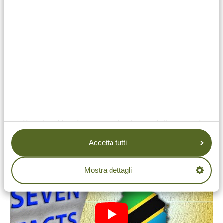
la propria lingua e tradizioni. Nonostante la grande
diversità culturale e religiosa – che include comunità
cristiane e musulmane – queste popolazioni
convivono in modo pacifico e rispettoso.
In conclusione
La Tanzania è molto più di quanto si possa immaginare.
È un Paese incredibilmente affascinante, con una
storia ricca, una cultura interessante e paesaggi
spettacolari. Queste erano solo alcune delle curiosità
più sorprendenti su questo straordinario Paese
Accetta tutti
africano.
Mostra dettagli