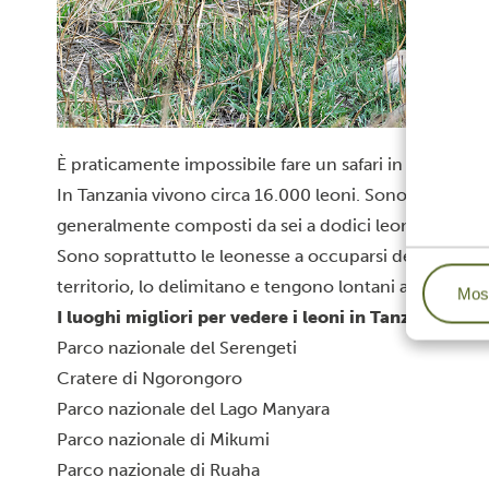
È praticamente impossibile fare un safari in Tanzania 
In Tanzania vivono circa 16.000 leoni. Sono animali so
generalmente composti da sei a dodici leonesse, due o
Sono soprattutto le leonesse a occuparsi della caccia, 
territorio, lo delimitano e tengono lontani altri masc
Most
I luoghi migliori per vedere i leoni in Tanzania
Parco nazionale del Serengeti
Cratere di Ngorongoro
Parco nazionale del Lago Manyara
Parco nazionale di Mikumi
Parco nazionale di Ruaha