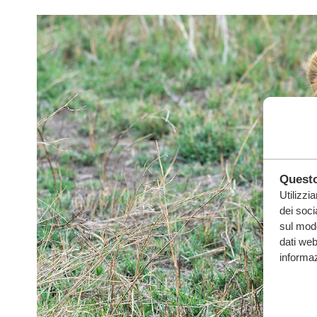
Questo
Utilizzi
dei soci
sul modo
dati web
informaz