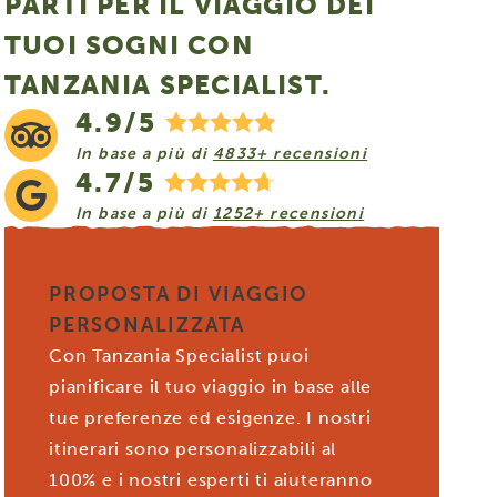
PARTI PER IL VIAGGIO DEI
TUOI SOGNI CON
TANZANIA SPECIALIST.
4.9/5
In base a più di
4833+ recensioni
4.7/5
In base a più di
1252+ recensioni
PROPOSTA DI VIAGGIO
PERSONALIZZATA
Con Tanzania Specialist puoi
pianificare il tuo viaggio in base alle
tue preferenze ed esigenze. I nostri
itinerari sono personalizzabili al
100% e i nostri esperti ti aiuteranno