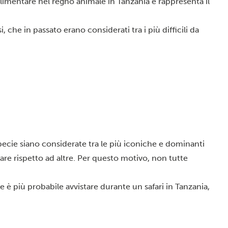
limentare nel regno animale in Tanzania e rappresenta il
, che in passato erano considerati tra i più difficili da
cie siano considerate tra le più iconiche e dominanti
tare rispetto ad altre. Per questo motivo, non tutte
e è più probabile avvistare durante un safari in Tanzania,