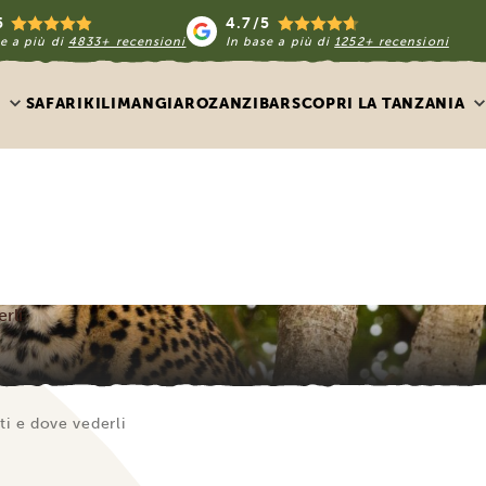
5
4.7/5
e a più di
4833+ recensioni
In base a più di
1252+ recensioni
SAFARI
KILIMANGIARO
ZANZIBAR
SCOPRI LA TANZANIA
erli
ati e dove vederli