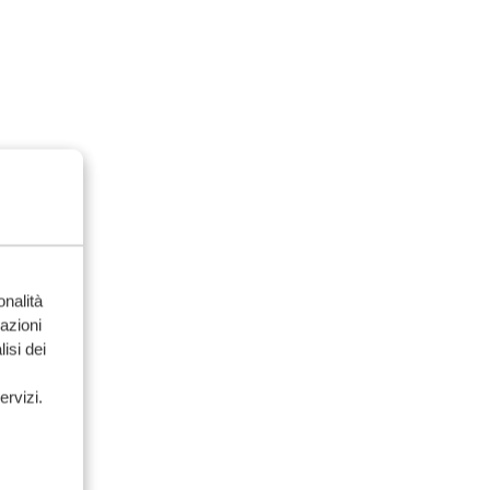
onalità
mazioni
isi dei
ervizi.