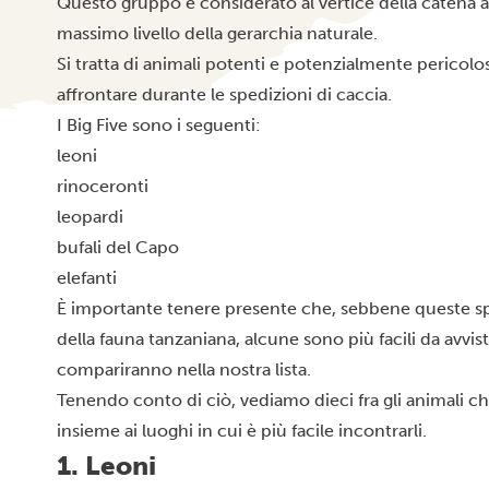
Questo gruppo è considerato al vertice della catena a
massimo livello della gerarchia naturale.
Si tratta di animali potenti e potenzialmente pericolosi
affrontare durante le spedizioni di caccia.
I Big Five sono i seguenti:
leoni
rinoceronti
leopardi
bufali del Capo
elefanti
È importante tenere presente che, sebbene queste spe
della fauna tanzaniana, alcune sono più facili da avvis
compariranno nella nostra lista.
Tenendo conto di ciò, vediamo dieci fra gli animali ch
insieme ai luoghi in cui è più facile incontrarli.
1. Leoni