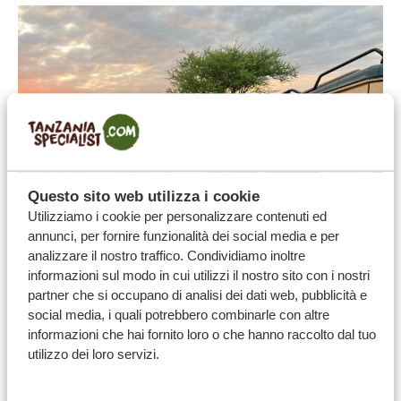
Questo sito web utilizza i cookie
Utilizziamo i cookie per personalizzare contenuti ed
annunci, per fornire funzionalità dei social media e per
analizzare il nostro traffico. Condividiamo inoltre
informazioni sul modo in cui utilizzi il nostro sito con i nostri
partner che si occupano di analisi dei dati web, pubblicità e
Per maggiori informazioni su come scoprire la
social media, i quali potrebbero combinarle con altre
Tanzania con Tanzania Specialist, contatta il nostro
informazioni che hai fornito loro o che hanno raccolto dal tuo
utilizzo dei loro servizi.
team all’indirizzo
safari@tanzaniaspecialist.com
. Per
richieste da parte dei media, scrivi a