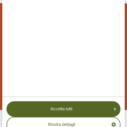
PROPOSTA DI VIAGGIO
PERSONALIZZATA
Con Tanzania Specialist puoi pianificare il tuo
viaggio in base alle tue preferenze ed esigenze. I
nostri itinerari sono personalizzabili al 100% e i
nostri esperti ti aiuteranno a pianificare il viaggio
perfetto per te.
RICHIEDI PROPOSTA DI VIAGGIO
Accetta tutti
Mostra dettagli