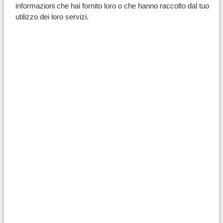
informazioni che hai fornito loro o che hanno raccolto dal tuo
utilizzo dei loro servizi.
Hai già preparato la valigia prima ancora di finire di
leggere l’articolo? Te lo avevamo detto 😉
Se vuoi ammirare di persona queste meraviglie della
natura, concederti un bagno rinfrescante sotto le
cascate e avvistare animali selvatici lungo il percorso,
contattaci
. Faremo in modo che tu possa vivere tutto
questo in pochissimo tempo.
Condividi l'articolo: