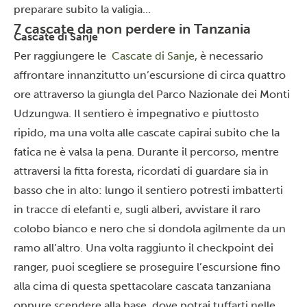
preparare subito la valigia…
7 cascate da non perdere in Tanzania
Cascate di Sanje
Per raggiungere le
Cascate di Sanje
, è necessario
affrontare innanzitutto un’escursione di circa quattro
ore attraverso la giungla del
Parco Nazionale dei Monti
Udzungwa
. Il sentiero è impegnativo e piuttosto
ripido, ma una volta alle cascate capirai subito che la
fatica ne è valsa la pena. Durante il percorso, mentre
attraversi la fitta foresta, ricordati di guardare sia in
basso che in alto: lungo il sentiero potresti imbatterti
in tracce di elefanti e, sugli alberi, avvistare il raro
colobo bianco e nero che si dondola agilmente da un
ramo all’altro. Una volta raggiunto il checkpoint dei
ranger, puoi scegliere se proseguire l’escursione fino
alla cima di questa spettacolare cascata tanzaniana
oppure scendere alla base, dove potrai tuffarti nelle