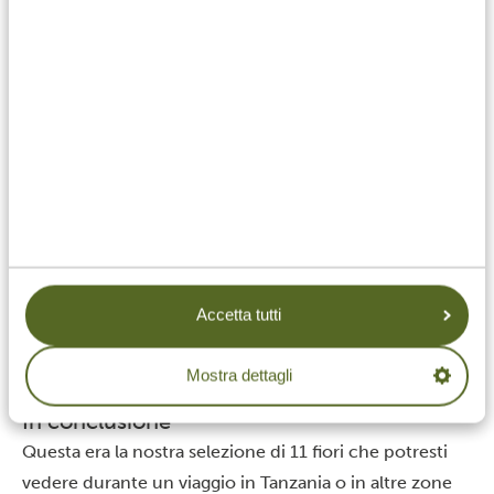
Il chiodo di garofano (Syzygium aromaticum),
chiamato in swahili “mikarafuu”, è la pianta nazionale
della Tanzania e si trova frequentemente in diverse
zone del Paese.
Si riconosce per i fusti sottili, le foglie verdi e strette e i
Accetta tutti
fiori di colore rosso. Questi ultimi sono carnosi e
presentano petali tondeggianti, simili a piccoli bulbi,
Mostra dettagli
che spuntano sopra il fogliame.
In conclusione
Questa era la nostra selezione di 11 fiori che potresti
vedere durante un viaggio in Tanzania o in altre zone