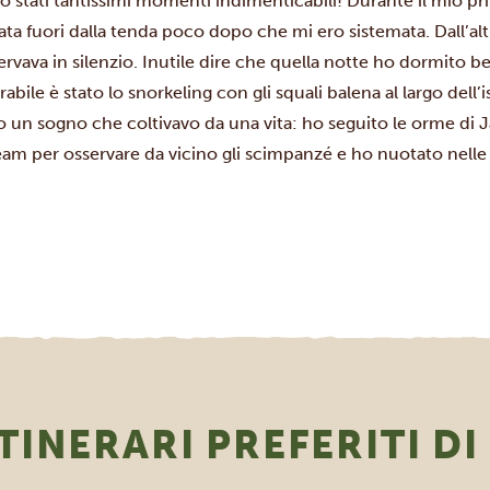
 stati tantissimi momenti indimenticabili! Durante il mio pri
a fuori dalla tenda poco dopo che mi ero sistemata. Dall’altr
ervava in silenzio. Inutile dire che quella notte ho dormito 
e è stato lo snorkeling con gli squali balena al largo dell’is
to un sogno che coltivavo da una vita: ho seguito le orme di 
eam
per osservare da vicino gli scimpanzé e ho nuotato nelle 
ITINERARI PREFERITI DI