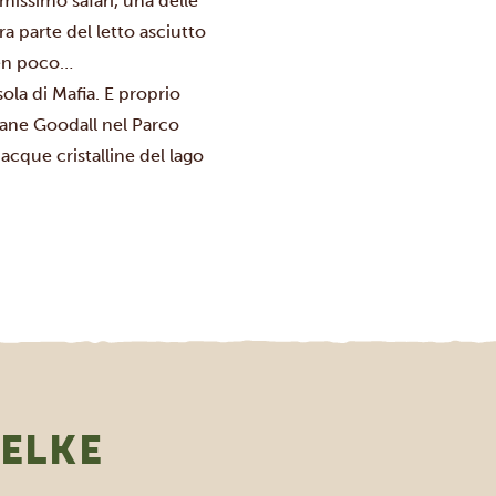
missimo safari, una delle
a parte del letto asciutto
ben poco…
ola di Mafia. E proprio
Jane Goodall nel
Parco
acque cristalline del lago
 ELKE