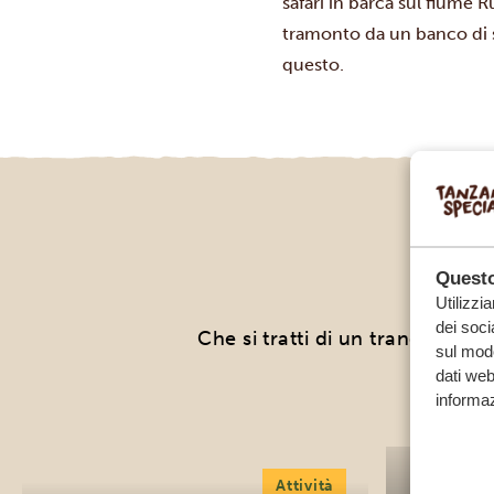
safari in barca sul fiume R
tramonto da un banco di s
questo.
LE 
Questo
Utilizzi
dei soci
Che si tratti di un tranquillo s
sul modo
dati web
informaz
Attività