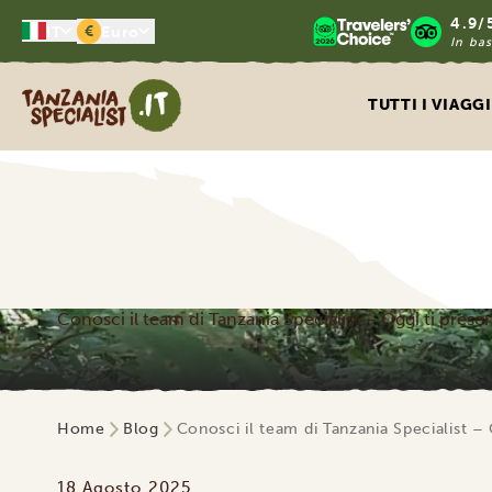
4.9/
€
IT
Euro
In bas
Tanzania Specialist
TUTTI I VIAGGI
Conosci il team di Tanzania Specialist – Oggi ti prese
Home
Blog
Conosci il team di Tanzania Specialist –
18 Agosto 2025