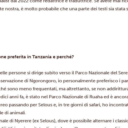
alist dal 2022 come redattrice e traduttrice. Se avete mai ri
te nostra, è molto probabile che una parte dei testi sia stata 
ione preferita in Tanzania e perché?
lle persone si dirige subito verso il Parco Nazionale del Sere
nservazione di Ngorongoro, io personalmente preferisco i par
hé sono meno frequentati, ma altrettanto, se non addirittura 
dici anni fa, è stato nel
Parco Nazionale di Ruaha
ed è ancora 
reo passando per Selous e, in tre giorni di safari, ho incontra
e di animali.
e di Nyerere (ex Selous), dove è possibile alternare i classici