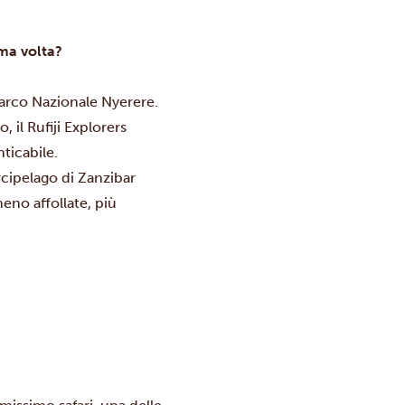
ima volta?
arco Nazionale Nyerere
.
o, il
Rufiji Explorers
ticabile.
arcipelago di
Zanzibar
eno affollate, più