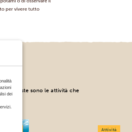
opotami o di osservare il
to per vivere tutto
ELKE
onalità
mazioni
tili, queste sono le attività che
isi dei
ervizi.
Attività
Attività