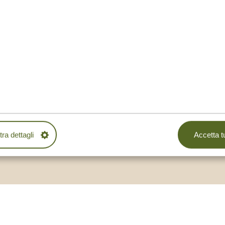
VOLO IN
ONGOLFIERA A
AHA — DA METÀ
IUGNO A FINE
NUOTARE CON 
OTTOBRE
SQUALI BALE
MOSTRA ALTRO
ra dettagli
Accetta tu