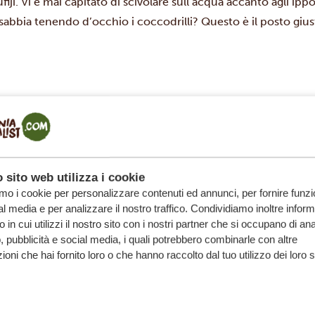
ufiji. Vi è mai capitato di scivolare sull’acqua accanto agli ipp
abbia tenendo d’occhio i coccodrilli? Questo è il posto gius
ATTIVITÀ PREFERITE DI 
 sito web utilizza i cookie
amo i cookie per personalizzare contenuti ed annunci, per fornire funzi
al media e per analizzare il nostro traffico. Condividiamo inoltre infor
afari in mongolfiera all'alba o dell'avvistamento di ret
 in cui utilizzi il nostro sito con i nostri partner che si occupano di anal
Elke preferisce in Tanzania.
, pubblicità e social media, i quali potrebbero combinarle con altre
ioni che hai fornito loro o che hanno raccolto dal tuo utilizzo dei loro s
Attività