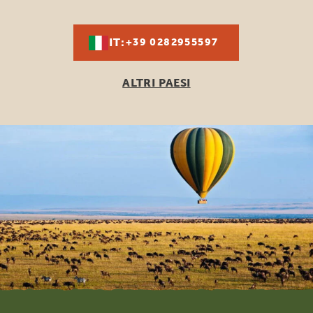
IT:
+39 0282955597
ALTRI PAESI
Footer