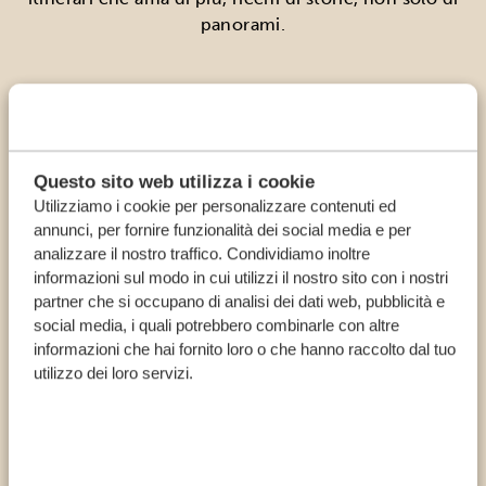
panorami.
*
A partire da € 2.352
Questo sito web utilizza i cookie
Utilizziamo i cookie per personalizzare contenuti ed
annunci, per fornire funzionalità dei social media e per
analizzare il nostro traffico. Condividiamo inoltre
10 GIORNI DI SAFARI: MKOMAZI,
informazioni sul modo in cui utilizzi il nostro sito con i nostri
MONTI USAMBARA, SAADANI E
partner che si occupano di analisi dei dati web, pubblicità e
RELAX IN SPIAGGIA
social media, i quali potrebbero combinarle con altre
informazioni che hai fornito loro o che hanno raccolto dal tuo
utilizzo dei loro servizi.
*
A partire da € 2.773