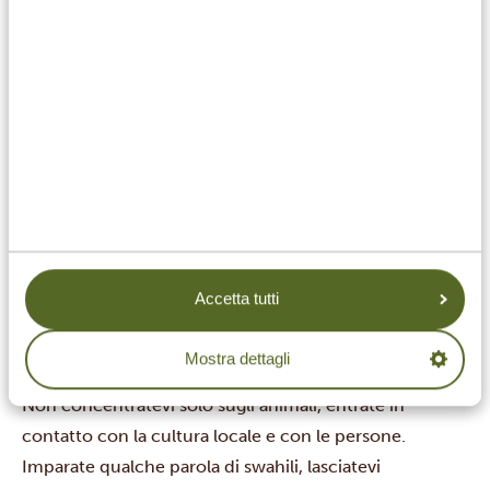
5. C’è una destinazione in Tanzania che ancora ti
manca e che vorresti esplorare un giorno?
Sono stata al
Cratere di Empakai
, ma mi piacerebbe
tantissimo percorrere il trekking da lì fino al
Lago
Natron
, insieme a qualche Maasai e a degli asini da
soma.
E mi dispiace non essere mai riuscita a visitare il
Parco
Nazionale di Nyerere
. È immenso, ricco di foresta e
corsi d’acqua. Si avvistano meno animali, ma io adoro
la giungla.
Accetta tutti
Domanda bonus: C’è un consiglio che dai sempre agli
ospiti prima che raggiungano la Tanzania? Ti va di
Mostra dettagli
condividerlo con i lettori?
Non concentratevi solo sugli animali, entrate in
contatto con la cultura locale e con le persone.
Imparate qualche parola di swahili, lasciatevi