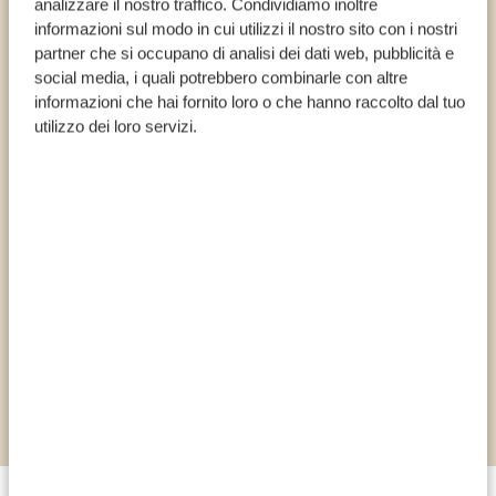
analizzare il nostro traffico. Condividiamo inoltre
informazioni sul modo in cui utilizzi il nostro sito con i nostri
partner che si occupano di analisi dei dati web, pubblicità e
*
A partire da € 1.757
social media, i quali potrebbero combinarle con altre
informazioni che hai fornito loro o che hanno raccolto dal tuo
utilizzo dei loro servizi.
8 GIORNI DI SAFARI
Visitare Tarangire, il cratere
di Ngorongoro e il
Serengeti
SCOPRILI TUTTI