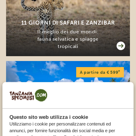
11 GIORNI DI SAFARI E ZANZIBAR
Il meglio dei due mondi:
fauna selvatica e spiagge
tropicali
*
A partire da € 599
Questo sito web utilizza i cookie
VACANZA DI 6 GIORNI SULL’ISOLA
Utilizziamo i cookie per personalizzare contenuti ed
DI MAFIA: ESTENSIONE DEL SAFARI
annunci, per fornire funzionalità dei social media e per