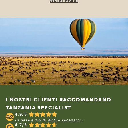
ALTRI PAESI
Footer
I NOSTRI CLIENTI RACCOMANDANO
TANZANIA SPECIALIST
4.9/5
In base a più di
4833+ recensioni
4.7/5