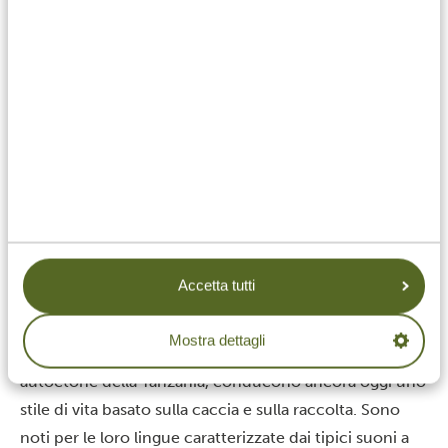
agricola. Coltivano soprattutto riso, miglio e manioca e
praticano regolarmente la pesca nelle aree costiere.
Storicamente, gli Zigua hanno svolto un ruolo
importante nel commercio a lunga distanza lungo le
rotte carovaniere che collegavano la costa dell’Africa
orientale al Lago Tanganica.
Nella cultura zigua, danza e musica occupano un
posto centrale nei rituali e nelle cerimonie tradizionali.
Tra questi spicca la danza Ukala, una danza di caccia
che, con l’uso di tamburi e sonagli, incanta il pubblico
grazie a una combinazione di ritmi e canti.
Accetta tutti
Tribù meno conosciute
Hadza e Sandawe
Mostra dettagli
Gli Hadza e i Sandawe, considerati popolazioni
autoctone della Tanzania, conducono ancora oggi uno
stile di vita basato sulla caccia e sulla raccolta. Sono
noti per le loro lingue caratterizzate dai tipici suoni a