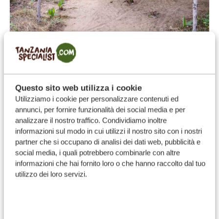
I Makonde
Originari del Mozambico, i Makonde si sono insediati
nella parte meridionale della Tanzania, in particolare
Questo sito web utilizza i cookie
nella regione di Mtwara.
Utilizziamo i cookie per personalizzare contenuti ed
annunci, per fornire funzionalità dei social media e per
Sono famosi in tutto il mondo per l’abilità nell’intaglio
analizzare il nostro traffico. Condividiamo inoltre
del legno e per le raffinate opere realizzate in ebano,
informazioni sul modo in cui utilizzi il nostro sito con i nostri
che raffigurano figure umane, animali e soggetti
partner che si occupano di analisi dei dati web, pubblicità e
social media, i quali potrebbero combinarle con altre
astratti.
informazioni che hai fornito loro o che hanno raccolto dal tuo
La loro società è basata su un sistema di discendenza
utilizzo dei loro servizi.
matrilineare, in cui riveste grande importanza il ramo
materno della famiglia. I Makonde celebrano inoltre
ogni anno una cerimonia di iniziazione chiamata