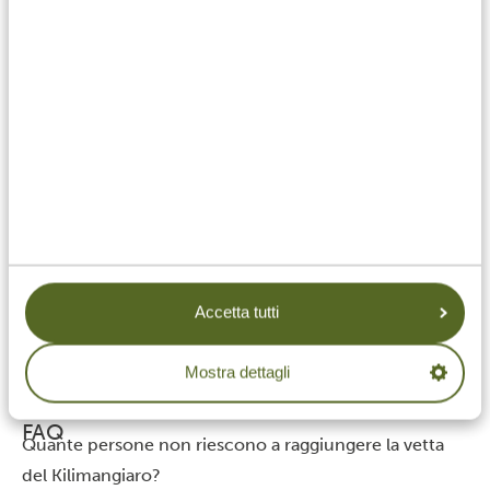
ferma a circa il 65%.
In media, il tasso di successo sul Kilimanjaro è intorno
al 65%, il che significa che quasi la metà di chi tenta la
scalata non riesce a raggiungere la vetta.
Una persona “nella media” può scalare il
Kilimanjaro?
Sì, è assolutamente possibile per una persona attiva
nella media affrontare con successo la scalata del
Kilimanjaro. Ci sono però alcuni fattori che fanno
davvero la differenza:
Buona preparazione e pianificazione
Accetta tutti
Una guida competente e esperta (ci pensiamo noi)
La scelta di un itinerario più lungo
Mostra dettagli
Una motivazione solida e un atteggiamento positivo
FAQ
Quante persone non riescono a raggiungere la vetta
del Kilimangiaro?