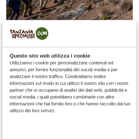
Condizioni fisiche e mentali
Quanto devi essere in forma per scalare il Kilimanjaro?
Il modo più semplice per rispondere a questa
Questo sito web utilizza i cookie
domanda è capire che tipo di impresa rappresenta
Utilizziamo i cookie per personalizzare contenuti ed
annunci, per fornire funzionalità dei social media e per
questo trekking.
analizzare il nostro traffico. Condividiamo inoltre
Durante la salita camminerai su terreni irregolari, a
informazioni sul modo in cui utilizzi il nostro sito con i nostri
tratti ripidi, dai cinque fino a nove giorni consecutivi.
partner che si occupano di analisi dei dati web, pubblicità e
social media, i quali potrebbero combinarle con altre
Uno dei momenti più impegnativi di tutta l’escursione
informazioni che hai fornito loro o che hanno raccolto dal tuo
è la salita finale verso la cima, quando devi affrontare
utilizzo dei loro servizi.
una lunga e faticosa ascesa in alta quota. Dopo aver
raggiunto la vetta, devi anche scendere nello stesso
giorno: in totale si tratta di
fino a 15 ore di cammino