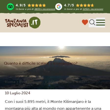
4.9/5
4.7/5
In base a più di
4833+ recensioni
In base a più di
1252+ recensioni
Tanzania Specialist
Menu
Quanto è difficile scalare il Kilimangiaro?
Home
Blog
Quanto è difficile scalare il Kilimanjaro?
10 Luglio 2024
Con i suoi 5.895 metri, il
Monte Kilimanjaro
è la
montagna più alta al mondo non appartenente a una