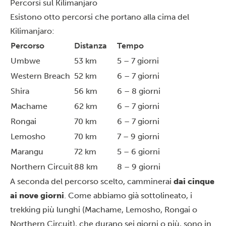
Percorsi sul Kilimanjaro
Esistono otto percorsi che portano alla cima del
Kilimanjaro:
Percorso
Distanza
Tempo
Umbwe
53 km
5 – 7 giorni
Western Breach
52 km
6 – 7 giorni
Shira
56 km
6 – 8 giorni
Machame
62 km
6 – 7 giorni
Rongai
70 km
6 – 7 giorni
Lemosho
70 km
7 – 9 giorni
Marangu
72 km
5 – 6 giorni
Northern Circuit
88 km
8 – 9 giorni
A seconda del percorso scelto, camminerai
dai
cinque
ai nove giorni
. Come abbiamo già sottolineato, i
trekking più lunghi (Machame, Lemosho, Rongai o
Northern Circuit
), che durano sei giorni o più, sono in