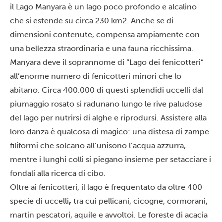
il
Lago Manyara
è un lago poco profondo e alcalino
che si estende su circa 230 km2. Anche se di
dimensioni contenute, compensa ampiamente con
una bellezza straordinaria e una fauna ricchissima.
Manyara deve il soprannome di “Lago dei fenicotteri”
all’enorme numero di fenicotteri minori che lo
abitano. Circa 400.000 di questi splendidi uccelli dal
piumaggio rosato si radunano lungo le rive paludose
del lago per nutrirsi di alghe e riprodursi. Assistere alla
loro danza è qualcosa di magico: una distesa di zampe
filiformi che solcano all’unisono l’acqua azzurra,
mentre i lunghi colli si piegano insieme per setacciare i
fondali alla ricerca di cibo.
Oltre ai fenicotteri, il lago è frequentato da oltre 400
specie di uccelli
,
tra cui pellicani, cicogne, cormorani,
martin pescatori, aquile e avvoltoi. Le foreste di acacia