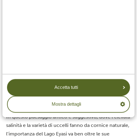
lattiginoso e torbido. Le acque poco profonde si
estendono su oltre 400 km2, ma il livello del lago varia
notevolmente in base alle precipitazioni.
L’elevata salinità ha dato origine a un ecosistema
particolare, capace di sopravvivere alle condizioni
aride. Alghe e microrganismi prosperano nelle acque
ricche di minerali e attirano grandi stormi di uccelli
acquatici, che raggiungono il Lago Eyasi per nutrirsi.
Fenicotteri rosa, pellicani, cicogne e anatre sostano
lungo le rive fangose, mentre rapaci come le aquile
Accetta tutti
pescatrici sorvolano l’area. Nelle pianure erbose che
circondano il lago vivono diverse specie di mammiferi,
Mostra dettagli
tra cui zebre, antilopi e babbuini.
In questo paesaggio antico e suggestivo, dove l’elevata
salinità e la varietà di uccelli fanno da cornice naturale,
l’importanza del Lago Eyasi va ben oltre le sue