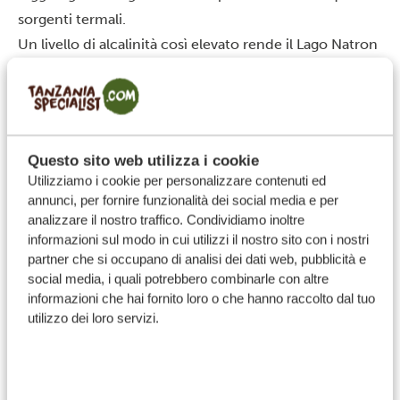
sorgenti termali.
Un livello di alcalinità così elevato rende il Lago Natron
inospitale per la maggior parte delle forme di vita.
Eppure, alcuni organismi sono riusciti ad adattarsi in
modo sorprendente a queste condizioni estreme.
Le alghe di spirulina prosperano nelle acque del lago e
Questo sito web utilizza i cookie
sono responsabili delle intense sfumature rosso-
Utilizziamo i cookie per personalizzare contenuti ed
arancioni che lo caratterizzano. Questa alga è in grado
annunci, per fornire funzionalità dei social media e per
di sopravvivere anche a una completa disidratazione e
analizzare il nostro traffico. Condividiamo inoltre
informazioni sul modo in cui utilizzi il nostro sito con i nostri
di tornare attiva quando l’acqua ritorna.
partner che si occupano di analisi dei dati web, pubblicità e
I pesci tilapia vivono soprattutto vicino alle sorgenti di
social media, i quali potrebbero combinarle con altre
acqua dolce, dove l’alcalinità è più bassa. Uno strato di
informazioni che hai fornito loro o che hanno raccolto dal tuo
utilizzo dei loro servizi.
muco che ricopre il loro corpo li protegge dal calore e
dalle sostanze caustiche.
I fenicotteri che frequentano il Lago Natron si nutrono
di spirulina: il loro becco dalla forma particolare filtra le