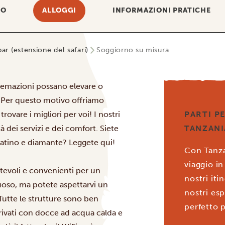
IO
ALLOGGI
INFORMAZIONI PRATICHE
bar (estensione del safari)
Soggiorno su misura
temazioni possano elevare o
o. Per questo motivo offriamo
trovare i migliori per voi! I nostri
PARTI P
tà dei servizi e dei comfort. Siete
TANZANI
latino e diamante? Leggete qui!
Con Tanzan
viaggio in
tevoli e convenienti per un
nostri iti
suoso, ma potete aspettarvi un
nostri esp
utte le strutture sono ben
perfetto p
rivati con docce ad acqua calda e