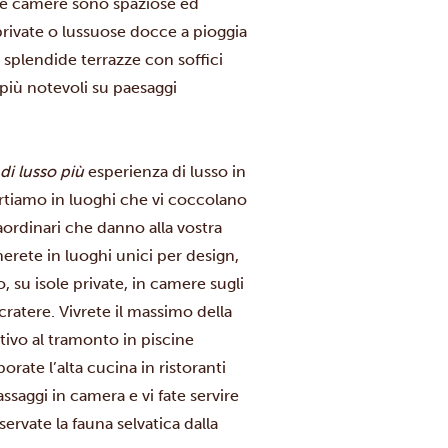
e le camere sono spaziose ed
rivate o lussuose docce a pioggia
e splendide terrazze con soffici
 più notevoli su paesaggi
di lusso più
esperienza di lusso in
ortiamo in luoghi che vi coccolano
aordinari che danno alla vostra
rete in luoghi unici per design,
 su isole private, in camere sugli
 cratere. Vivrete il massimo della
tivo al tramonto in piscine
orate l’alta cucina in ristoranti
assaggi in camera e vi fate servire
ervate la fauna selvatica dalla