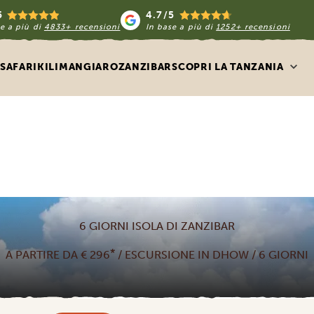
5
4.7/5
e a più di
4833+ recensioni
In base a più di
1252+ recensioni
SAFARI
KILIMANGIARO
ZANZIBAR
SCOPRI LA TANZANIA
6 GIORNI ISOLA DI ZANZIBAR
*
A PARTIRE DA € 296
/ ESCURSIONE IN DHOW / 6 GIORNI