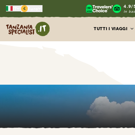
4.9/
€
IT
Euro
In bas
Tanzania Specialist
TUTTI I VIAGGI