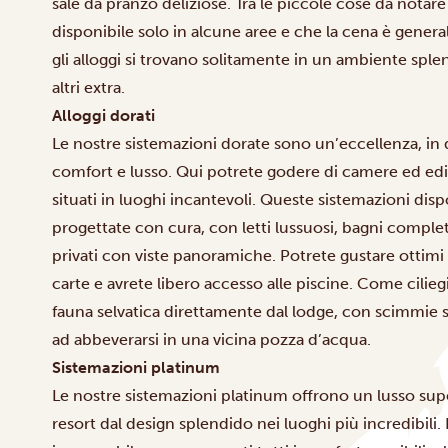
sale da pranzo deliziose. Tra le piccole cose da notare 
disponibile solo in alcune aree e che la cena è general
gli alloggi si trovano solitamente in un ambiente sple
altri extra.
Alloggi dorati
Le nostre sistemazioni dorate sono un’eccellenza, in
comfort e lusso. Qui potrete godere di camere ed edifi
situati in luoghi incantevoli. Queste sistemazioni dis
progettate con cura, con letti lussuosi, bagni comple
privati con viste panoramiche. Potrete gustare ottimi 
carte e avrete libero accesso alle piscine. Come ciliegi
fauna selvatica direttamente dal lodge, con scimmie s
ad abbeverarsi in una vicina pozza d’acqua.
Sistemazioni platinum
Le nostre sistemazioni platinum offrono un lusso sup
resort dal design splendido nei luoghi più incredibili. I