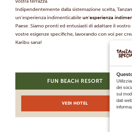
vostra terrazza.
Indipendentemente dalla sistemazione scelta, Tanzania
un’esperienza indimenticabile
un’esperienza indimen
Paese. Siamo pronti ed entusiasti di adattare il vostro 
vostre esigenze specifiche, lavorando con voi per crear
Karibu sana!
Questo
FUN BEACH RESORT
Utilizzi
SILVER
dei soci
sul modo
dati web
VEDI HOTEL
informaz