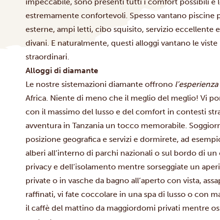
impeccabile, sono presenti tutti i comfort possibili 
estremamente confortevoli. Spesso vantano piscine p
esterne, ampi letti, cibo squisito, servizio eccellente 
divani. E naturalmente, questi alloggi vantano le viste
straordinari.
Alloggi di diamante
Le nostre sistemazioni diamante offrono
l’esperienza 
Africa. Niente di meno che il meglio del meglio! Vi p
con il massimo del lusso e del comfort in contesti str
avventura in Tanzania un tocco memorabile. Soggiorne
posizione geografica e servizi e dormirete, ad esempio,
alberi all’interno di parchi nazionali o sul bordo di un
privacy e dell’isolamento mentre sorseggiate un aperi
private o in vasche da bagno all’aperto con vista, assap
raffinati, vi fate coccolare in una spa di lusso o con m
il caffè del mattino da maggiordomi privati mentre oss