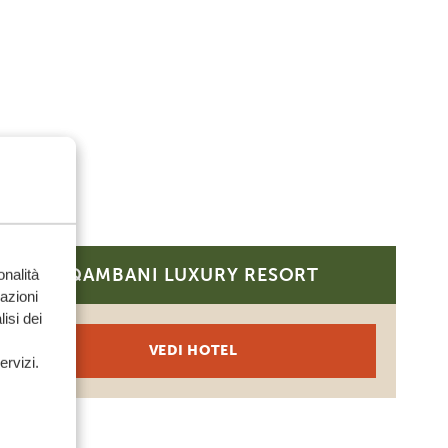
QAMBANI LUXURY RESORT
onalità
PLATINUM
mazioni
isi dei
VEDI HOTEL
ervizi.