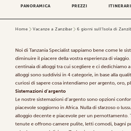
PANORAMICA
PREZZI
ITINERAR
Home
Vacanze a Zanzibar
6 giorni sull’Isola di Zanzi
Noi di Tanzania Specialist sappiamo bene come le sis
diminuire il piacere della vostra esperienza di viaggi
centinaia di alloggi tra cui scegliere e ci dedichiamo a 
alloggi sono suddivisi in 4 categorie,
in base alla quali
curiosi di sapere cosa intendiamo per argento, oro, p
Sistemazioni d’argento
Le nostre sistemazioni d’argento sono opzioni confor
piacevole soggiorno in Africa. Nulla di sfarzoso o lus
alloggio decente e piacevole per un pernottamento. T
tenute e offrono camere pulite, letti comodi, bagni p