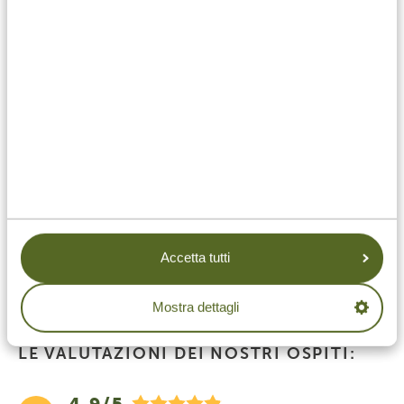
VIVI IL TUO VIAGGIO DA
SOGNO CON TANZANIA
SPECIALIST
Viaggi privati personalizzati
Proposta di viaggio senza impegno
Miglior prezzo garantito
Servizio di alto livello
Accetta tutti
Risposta entro 24 ore
Ci occupiamo noi di tutto
Mostra dettagli
LE VALUTAZIONI DEI NOSTRI OSPITI: