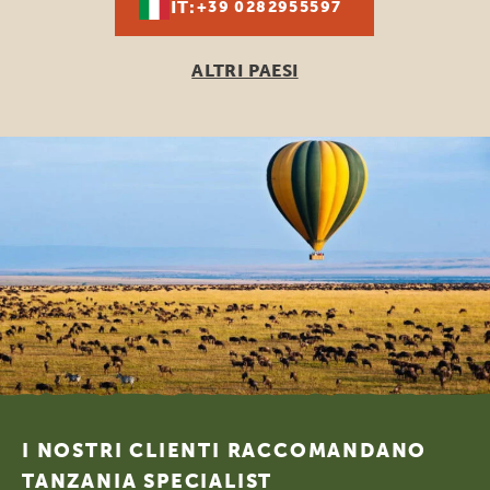
IT:
+39 0282955597
ALTRI PAESI
Footer
I NOSTRI CLIENTI RACCOMANDANO
TANZANIA SPECIALIST