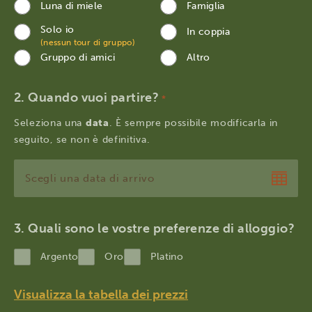
Luna di miele
Famiglia
Solo io
In coppia
(nessun tour di gruppo)
Gruppo di amici
Altro
Quando vuoi partire?
*
Seleziona una
data
. È sempre possibile modificarla in
seguito, se non è definitiva.
GG
slash
MM
Quali sono le vostre preferenze di alloggio?
slash
Argento
Oro
Platino
AAAA
Visualizza la tabella dei prezzi