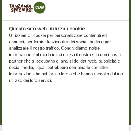
Paese
*
Italia
Questo sito web utilizza i cookie
Acconsento a ricevere la newsletter con
Utilizziamo i cookie per personalizzare contenuti ed
novità e idee di viaggio per pianificare la mia
annunci, per fornire funzionalità dei social media e per
analizzare il nostro traffico. Condividiamo inoltre
prossima vacanza indimenticabile.
informazioni sul modo in cui utilizzi il nostro sito con i nostri
partner che si occupano di analisi dei dati web, pubblicità e
social media, i quali potrebbero combinarle con altre
informazioni che hai fornito loro o che hanno raccolto dal tuo
utilizzo dei loro servizi.
Inviando i tuoi dati, autorizzi il nostro team a contattarti
in conformità con la nostra
Informativa sulla privacy
e i
Termini e Condizioni
.