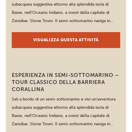
subacquea suggestiva attorno alla splendida isola di
Bawe, nell’Oceano Indiano, a ovest della capitale di
Zanzibar, Stone Town. Il semi-sottomarino naviga in
superficie ma dispone di una cabina sotto la linea di
galleggiamento con finestre panoramiche sottomarine
VISUALIZZA QUESTA ATTIVITÀ
che ti permettono di osservare la barriera corallina
comodamente […]
Zanzibar
ESPERIENZA IN SEMI-SOTTOMARINO –
TOUR CLASSICO DELLA BARRIERA
CORALLINA
Sali a bordo di un semi-sottomarino e vivi un’avventura
subacquea suggestiva attorno alla splendida isola di
Bawe, nell’Oceano Indiano, a ovest della capitale di
Zanzibar, Stone Town. Il semi-sottomarino naviga in