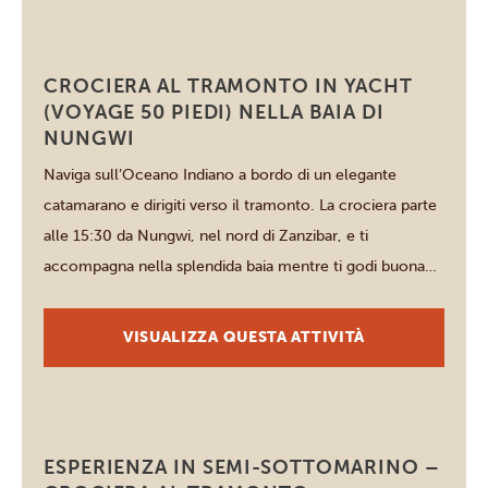
Zanzibar
CROCIERA AL TRAMONTO IN YACHT
(VOYAGE 50 PIEDI) NELLA BAIA DI
NUNGWI
Naviga sull’Oceano Indiano a bordo di un elegante
catamarano e dirigiti verso il tramonto. La crociera parte
alle 15:30 da Nungwi, nel nord di Zanzibar, e ti
accompagna nella splendida baia mentre ti godi buona
musica e una bevanda fresca in mano. Durante la
navigazione vengono preparati e serviti gustosi snack di
VISUALIZZA QUESTA ATTIVITÀ
mare, mentre il […]
Zanzibar
ESPERIENZA IN SEMI-SOTTOMARINO –