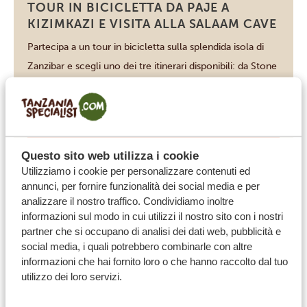
Zanzibar
TOUR IN BICICLETTA DA PAJE A
KIZIMKAZI E VISITA ALLA SALAAM CAVE
Partecipa a un tour in bicicletta sulla splendida isola di
Zanzibar e scegli uno dei tre itinerari disponibili: da Stone
Town a una piantagione di spezie e a una foresta, oppure
uno dei due percorsi tra i villaggi nei dintorni di Jambiani,
sulla costa orientale. Uno di questi include anche una
visita alla Grotta di […]
VISUALIZZA QUESTA ATTIVITÀ
Questo sito web utilizza i cookie
Utilizziamo i cookie per personalizzare contenuti ed
annunci, per fornire funzionalità dei social media e per
analizzare il nostro traffico. Condividiamo inoltre
informazioni sul modo in cui utilizzi il nostro sito con i nostri
Zanzibar
LEZIONE DI CUCINA A ZANZIBAR
partner che si occupano di analisi dei dati web, pubblicità e
social media, i quali potrebbero combinarle con altre
Porta a casa i sapori di Zanzibar con una lezione di
informazioni che hai fornito loro o che hanno raccolto dal tuo
cucina swahili! È un ottimo modo per scoprire la vita
utilizzo dei loro servizi.
quotidiana locale: si inizia facendo la spesa al mercato,