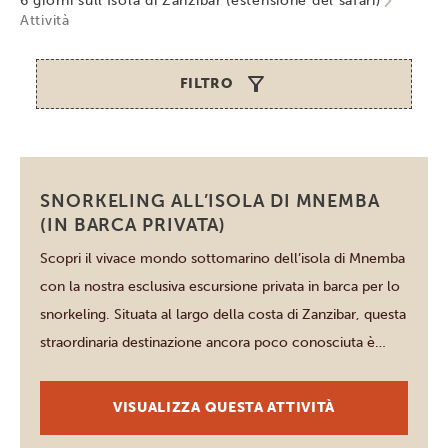
6 giorni sull’Isola di Zanzibar (estensione del safari)
Attività
FILTRO
Zanzibar
SNORKELING ALL’ISOLA DI MNEMBA
(IN BARCA PRIVATA)
Scopri il vivace mondo sottomarino dell’isola di Mnemba
con la nostra esclusiva escursione privata in barca per lo
snorkeling. Situata al largo della costa di Zanzibar, questa
straordinaria destinazione ancora poco conosciuta è
famosa per le sue acque cristalline e la ricca vita marina,
tra barriere coralline colorate e delfini giocosi. Le guide
VISUALIZZA QUESTA ATTIVITÀ
esperte garantiscono […]