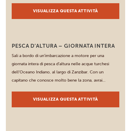
superficie ma dispone di una cabina sotto la linea di
galleggiamento con finestre panoramiche sottomarine
VISUALIZZA QUESTA ATTIVITÀ
che ti permettono di osservare la barriera corallina
comodamente […]
Zanzibar
PESCA D’ALTURA – GIORNATA INTERA
Sali a bordo di un’imbarcazione a motore per una
giornata intera di pesca d’altura nelle acque turchesi
dell’Oceano Indiano, al largo di Zanzibar. Con un
capitano che conosce molto bene la zona, avrai
l’opportunità di pescare marlin nero e blu, spettacolari
pesci vela, dorado, tonni pinna gialla, wahoo, barracuda
VISUALIZZA QUESTA ATTIVITÀ
o kingfish, a seconda della stagione. […]