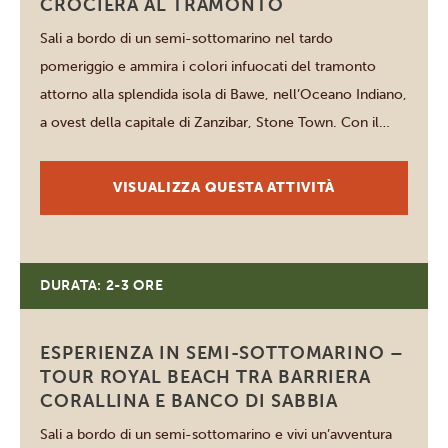
CROCIERA AL TRAMONTO
Sali a bordo di un semi-sottomarino nel tardo
pomeriggio e ammira i colori infuocati del tramonto
attorno alla splendida isola di Bawe, nell’Oceano Indiano,
a ovest della capitale di Zanzibar, Stone Town. Con il
calare della sera vivi un’esperienza suggestiva osservando
il fondale marino illuminato dalle luci LED
VISUALIZZA QUESTA ATTIVITÀ
dell’imbarcazione. Il semi-sottomarino naviga in
superficie ma […]
DURATA: 2-3 ORE
Zanzibar
ESPERIENZA IN SEMI-SOTTOMARINO –
TOUR ROYAL BEACH TRA BARRIERA
CORALLINA E BANCO DI SABBIA
Sali a bordo di un semi-sottomarino e vivi un’avventura